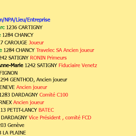
m/NPA/Lieu/Entreprise
rc
1236 CARTIGNY
e
1284 CHANCY
27 CAROUGE
Joueur
re
1284 CHANCY
Travelec SA Ancien joueur
242 SATIGNY
RONIN Primeurs
nne-Marie
1242 SATIGNY
Fiduciaire Venetz
NFIGNON
1294 GENTHOD, Ancien joueur
GENEVE
Ancien joueur
1283 DARDAGNY
Comité C100
RNEX
Ancien joueur
13 PETIT-LANCY
BATEC
 DARDA
GNY
Vice Président , comité FCD
203 Genève
 LA PLAINE