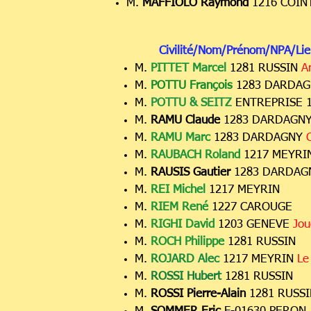
M.
MAFFIOLO Raymond
1216 COIN
Civilité/Nom/Prénom/NPA/Lie
M.
PITTET Marcel
1281 RUSSIN
A
M.
POTTU François
1283 DARDA
M.
POTTU & SEITZ
ENTREPRISE 
M.
RAMU Claude
1283 DARDAGN
M.
RAMU Marc
1283 DARDAGNY
M.
RAUBACH Roland
1217 MEYR
M.
RAUSIS Gautier
1283 DARDAG
M.
REI Michel
1217 MEYRIN
M.
RIEM René
1227 CAROUGE
M.
RIGHI David
1203 GENEVE
Jou
M.
ROCH Philippe
1281 RUSSIN
M.
ROJARD Alec
1217 MEYRIN
Le
M.
ROSSI Hubert
1281 RUSSIN
M.
ROSSI Pierre-Alain
1281 RUSS