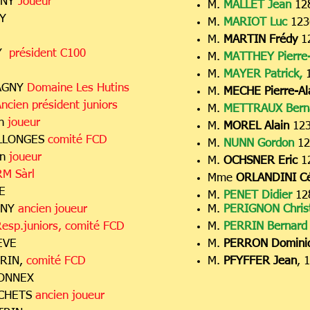
GNY
Joueur
M.
MALLET Jean
12
NY
M.
MARIOT Luc
12
M.
MARTIN Frédy
1
NY
président C100
M.
MATTHEY Pierre-
M.
MAYER Patrick,
1
AGNY
Domaine Les Hutins
M.
MECHE Pierre-Al
ncien président juniors
M.
METTRAUX Bern
en
joueur
M.
MOREL Alain
12
OLLONGES
comité FCD
M.
NUNN Gordon
12
en
joueur
M.
OCHSNER Eric
1
M Sàrl
Mme
ORLANDINI Cé
VE
M.
PENET Didier
12
GNY
ancien joueur
M.
PERIGNON Chris
esp.juniors, comité FCD
M.
PERRIN Bernar
EVE
M.
PERRON
Domini
RIN,
comité FCD
M.
PFYFFER Jean
, 
CONNEX
NCHETS
ancien joueur