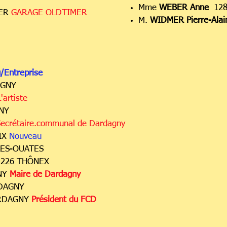
Mme
WEBER Anne
128
IER
GARAGE OLDTIMER
M.
WIDMER Pierre-Alai
/Entreprise
AGNY
'artiste
GNY
ecrétaire.communal de Dardagny
IX
Nouveau
LES-OUATES
226 THÔNEX
NY
Maire de Dardagny
RDAGNY
ARDAGNY
Président du FCD