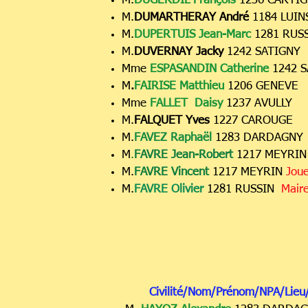
M.
DUGERDIL François
1236 CARTI
M.
DUMARTHERAY André
1184 LUI
M.
DUPERTUIS Jean-Marc
1281 RUS
M.
DUVERNAY Jacky
1242 SATIGNY
Mme
ESPASANDIN Catherine
1242 
M
.
FAIRISE Matthieu
1206 GENEVE
Mme
FALLET Daisy
1237 AVULLY
M.
FALQUET Yves
1227 CAROUGE
M.
FAVEZ Raphaël
1283 DARDAGNY
M
.
FAVRE Jean-Robert
1217 MEYRI
M.
FAVRE Vincent
1217 MEYRIN
Joue
M.
FAVRE Olivier
1281 RUSSIN
Mair
Civilité/Nom/Prénom/NPA/Lieu/