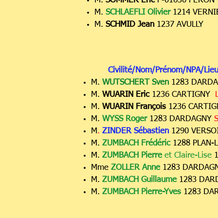
M.
SOMMER Eric
F-01630 PERON
M.
SCHLAEFLI Olivier
1214 VERN
M.
SCHMID Jean
1237 AVULLY
Civilité/Nom/Prénom/NPA/Lieu
M.
WUTSCHERT Sven
1283 DARD
M.
WUARIN Eric
1236 CARTIGNY
L
M.
WUARIN François
1236 CARTI
M.
WYSS Roger
1283 DARDAGNY
S
M
.
ZINDER Sébastien
1290 VERSO
M.
ZUMBACH Frédéric
1288 PLAN-
M.
ZUMBACH Pierre
et Claire-Lise
1
Mme
ZOLLER Anne
1283 DARDAG
M.
ZUMBACH Guillaume
1283 DA
M.
ZUMBACH Pierre-Yves
1283 D