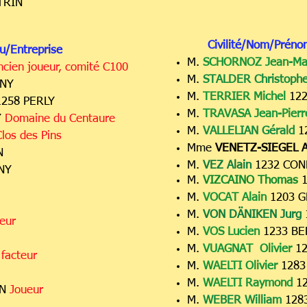
TRIN
Civilité/Nom/Préno
u/Entreprise
M.
SCHORNOZ Jean-Ma
ncien joueur, comité C100
M.
STALDER Christoph
GNY
M.
TERRIER Michel
12
1258 PERLY
M.
TRAVASA Jean-Pier
Y
Domaine du Centaure
M.
VALLELIAN Gérald
1
Clos des Pins
Mme
VE
NETZ-SIEGEL A
IN
M.
VEZ Alain
1232 CO
NY
M.
VIZCAINO Thomas
M.
VOCAT Alain
1203 
M.
VON DÄNIKEN Jurg
eur
M.
VOS Lucien
1233 BE
M.
V
UAGNAT Olivier
12
 facteur
M.
WAELTI Olivier
1283
M.
WAELTI Raymond
1
IN
Joueur
M.
WEBER William
1283