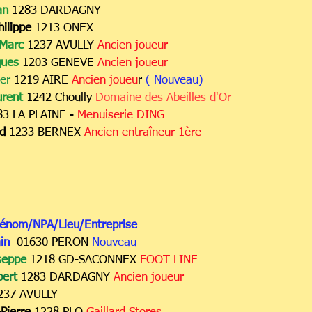
an
1283 DARDAGNY
ilippe
1213 ONEX
Marc
1237 AVULLY
Ancien joueur
ques
1203 GENEVE
Ancien joueur
ier
12
19 AIRE
Ancien joueu
r
( Nouveau)
urent
1242 Choully
Domaine des Abeilles d'Or
83 LA PLAINE -
Menuiserie DING
d
1233 BERNEX
Ancien entraîneur 1ère
rénom/NPA/Lieu/Entreprise
ain
01630 PERON
Nouveau
seppe
1218 GD-SACONNEX
FOOT LINE
bert
1283 DARDAGNY
Ancien joueur
237 AVULLY