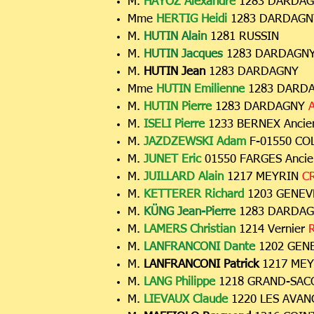
M.
HAYOZ Alexandre
1283 DARDA
Mme
HERTIG Heidi
1283 DARDAG
M.
HUTIN Alain
1281 RUSSIN
M.
HUTIN Jacques
1283 DARDAG
M.
HUTIN Jean
1283 DARDAGNY
Mme
HUTIN Emilienne
1283 DARD
M.
HUTIN Pierre
1283 DARDAGNY
A
M.
ISELI Pierre
1233 BERNEX Anci
M.
JAZDZEWSKI Adam
F-01550 C
M.
JUNET Eric
01550 FARGES Anci
M.
JUILLARD Alain
1217 MEYRIN
CR
M.
KETTERER Richard
1203 GENE
M.
KÜNG Jean-Pierre
1283 DARDA
M.
LAMERS Christian
1214 Vernier
R
M.
LANFRANCONI Dante
1202 GEN
M.
LANFRANCONI Patrick
1217 MEY
M.
LANG Philippe
1218 GRAND-SA
M.
LIEVAUX Claude
1220 LES AVA