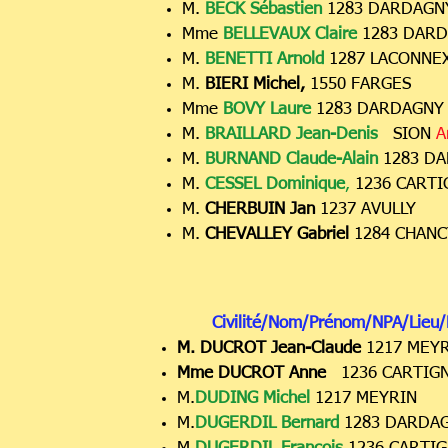
M.
BECK Sébastien
1283 DARDAG
Mme
BELLEVAUX Claire
1283 DAR
M.
BENETTI Arnold
1287 LACONNE
M.
BIERI Michel,
1550 FARGES
Mme
BOVY Laure
1283 DARDAGN
M.
BRAILLARD Jean-Denis
SION
A
M.
BURNAND Claude-Alain
1283 D
M.
CESSEL Dominique
,
1236 CARTI
M.
CHERBUIN Jan
1237 AVULLY
M.
CHEVALLEY Gabriel
1284 CHANC
Civilité/Nom/Prénom/NPA/Lieu/
M. DUCROT Jean-Claude
1217 MEY
Mme DUCROT Anne
1236 CARTIG
M.
DUDING Michel
1217 MEYRIN
M.
DUGERDIL Bernard
1283 DARDA