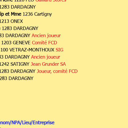
Pierre
1228 PLO
Gaillard Stores
1283 DARDAGNY
ip et Mme
1236 Cartigny
1213 ONEX
é
1283 DARDAGNY
83 DARDAGNY
Ancien joueur
1203 GENEVE
Comité FCD
4100 VETRAZ-MONTHOUX
SIG
83 DARDAGNY
Ancien joueur
1242 SATIGNY
Jean Grunder SA
1283 DARDAGNY
Joueur, comité FCD
283 DARDAGNY
énom/NPA/Lieu/Entreprise