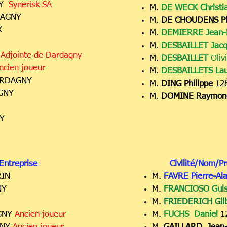
NY
Synerisk SA
M.
DE WECK Christi
DAGNY
M.
DE CHOUDENS Ph
X
M.
DEMIERRE Jean-
M.
DESBAILLET Jac
Y
Adjointe de Dardagny
M.
DESBAI
LLET
Oliv
ncien joueur
M.
DESBAILLETS La
ARDAGNY
M.
DING Philippe
12
GNY
M.
DOMINE Raymon
Y
Entreprise
Civilité/Nom/P
RIN
M.
FAVRE Pierre-Al
NY
M.
FRANCIOSO Gui
M.
FRIEDERICH Gil
GNY
Ancien joueur
M.
FUCHS Daniel
1