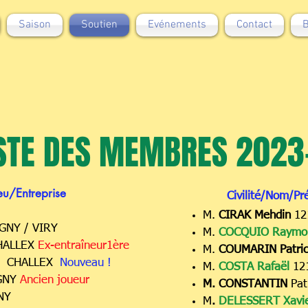
Saison
Soutien
Evénements
Contact
B
ISTE DES MEMBRES 2023
u/Entreprise
Civilité/Nom/P
M.
CIRAK Mehdin
12
GNY / VIRY
M.
COCQUIO Raymo
HALLEX
Ex-entraîneur1ère
M.
COUMARIN Patri
0 CHALLEX
Nouveau !
M.
COSTA Rafaël
12
IGNY
Ancien joueur
M. CONSTANTIN
Pat
GNY
M
.
DELESSERT Xavi