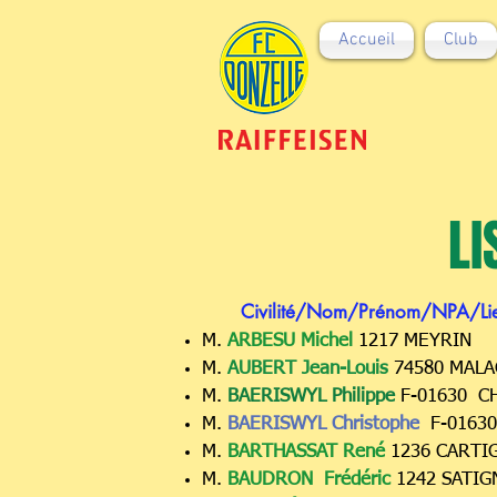
Accueil
Club
L
Civilité/Nom
/Prénom/NPA/Lie
M.
ARBESU Michel
1217 MEYRIN
M.
AUBERT Jean-Louis
74580 MALA
M.
BAERISWYL Philippe
F-01630 C
M.
BAERISWYL Christophe
F-0163
M.
BARTHASSAT René
1236 CART
M.
BAUDRON Frédéric
1242 SATI