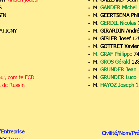
GNY
Ancien joueur
M.
GAILLARD Jean-
NS
M.
GANDER Michel
SIN
M.
GEERTSEMA Phil
M.
GERDIL Nicolas
SATIGNY
M.
GIRARDIN Andr
M.
GISLER Josef
12
M.
GOTTRET Xavier
M.
GRAF Philippe
7
M.
GROS Gérald
12
N
M.
GRUNDER Jean
ur, comité FCD
M.
GRUNDER Luco
e de Russin
M.
HAYOZ Joseph
1
Entreprise
Civilité/Nom/Pr